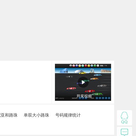
冠亚和路珠
单双大小路珠
号码规律统计